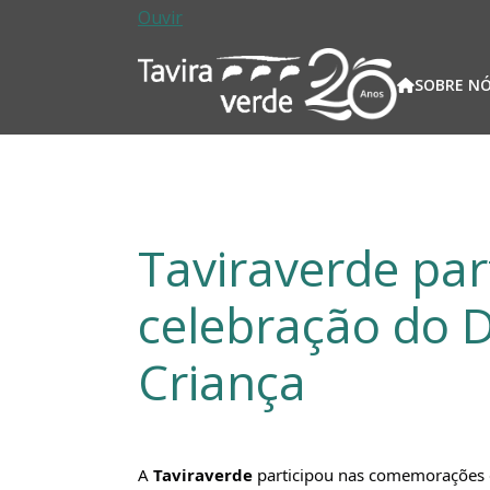
Passar para o conteúdo principal
Ouvir
Naveg
SOBRE N
Taviraverde par
celebração do D
Criança
A 
Taviraverde
 participou nas comemorações do