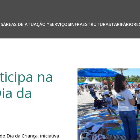
ação principal
ÓS
ÁREAS DE ATUAÇÃO
SERVIÇOS
INFRAESTRUTURAS
TARIFÁRIO
RE
ticipa na
ia da
 Dia da Criança, iniciativa 