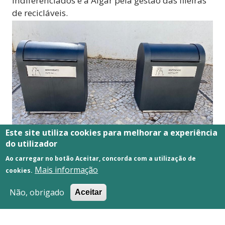
indiferenciados e a Algar pela gestão das fileiras
de recicláveis.
Este site utiliza cookies para melhorar a experiência
do utilizador
Ao carregar no botão Aceitar, concorda com a utilização de
Mais informação
cookies.
GESTÃO DE RESÍDUOS
Não, obrigado
Aceitar
URBANOS VOLUMOSOS