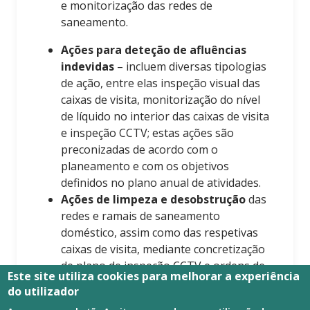
e monitorização das redes de
saneamento.
Ações para deteção de afluências
indevidas
– incluem diversas tipologias
de ação, entre elas inspeção visual das
caixas de visita, monitorização do nível
de líquido no interior das caixas de visita
e inspeção CCTV; estas ações são
preconizadas de acordo com o
planeamento e com os objetivos
definidos no plano anual de atividades.
Ações de limpeza e desobstrução
das
redes e ramais de saneamento
doméstico, assim como das respetivas
caixas de visita, mediante concretização
de plano de inspeção CCTV e ordens de
Este site utiliza cookies para melhorar a experiência
serviço geradas através da informação
do utilizador
fornecida pelos clientes.