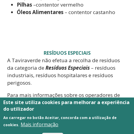
Pilhas
–
contentor vermelho
Óleos Alimentares
– contentor castanho
RESÍDUOS ESPECIAIS
A Taviraverde não efetua a recolha de resíduos
da categoria de
Resíduos Especiais
– resíduos
industriais, resíduos hospitalares e resíduos
perigosos.
Para mais informações sobre os operadores de
resíduos especiais licenciados, consulte a página
Este site utiliza cookies para melhorar a experiência
do utilizador
da
Agência Portuguesa de Ambiente
em
http://www.apambiente.pt
Ao carregar no botão Aceitar, concorda com a utilização de
Mais informação
cookies.
Pode ainda consultar os seguintes operadores