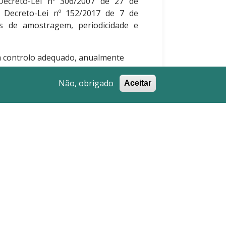
Decreto-Lei nº 306/2007 de 27 de
o Decreto-Lei nº 152/2017 de 7 de
s de amostragem, periodicidade e
m controlo adequado, anualmente
s:
ntrolo da Qualidade da Água
Não, obrigado
Aceitar
trolo Operacional
ontrolo de
Legionella
ograma de controlo analítico cujo
cumprimento dos valores
 na legislação supramencionada, de
a água seja entrega nas torneiras
qualidade de excelência. O PCQA é
finidos na referida legislação e
da autoridade reguladora, a ERSAR.
ermite avaliar continuamente a