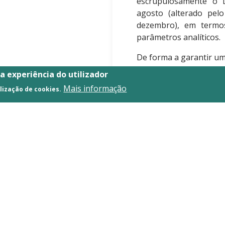
escrupulosamente o 
agosto (alterado pel
dezembro), em termo
parâmetros analíticos.
De forma a garantir u
são elaborados 3 plano
 a experiência do utilizador
PCQA - Plano de Co
Mais informação
lização de cookies.
PCO - Plano de Con
PCLEG - Plano de C
O
PCQA
constitui um pr
objetivo é verificar o 
paramétricos definidos
forma a assegurar que 
do consumidor com uma 
elaborado nos termos de
submetido à aprovação 
Desta forma, o PCQA, p