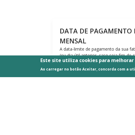
DATA DE PAGAMENTO 
MENSAL
A data-limite de pagamento da sua fa
(ou dia útil anterior, caso seja fim-de
Este site utiliza cookies para melhorar
Caso tenha sido ultrapassada a data 
Ao carregar no botão Aceitar, concorda com a uti
contate os nossos serviços de apoio a
E lembre-se, mantenha os seus contat