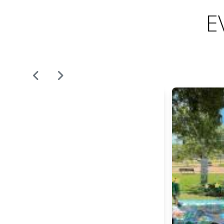
E
Comemorações do
Dia Mundial da Água
2023
Prevista a realização, em
escolas do 1º ciclo do
concelho de Tavira, de uma
ação de sensibilização
denominada “Uso Eficiente de
Água”. O evento decorrerá
nas semanas de 20 a 30 de
março.