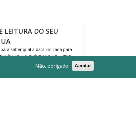
E LEITURA DO SEU
GUA
para saber qual a data indicada para
ontador, pois o período de contagem
área de leitura.
Não, obrigado
Aceitar
imativas de consumo, a leitura é
almente, os nossos leitores se
nsumo. No entanto, caso pretenda,
seu contador.
caso a data de leitura não
para a área em questão, será sempre
da pelos nossos funcionários, de forma
tagem aproximado de 30 dias.