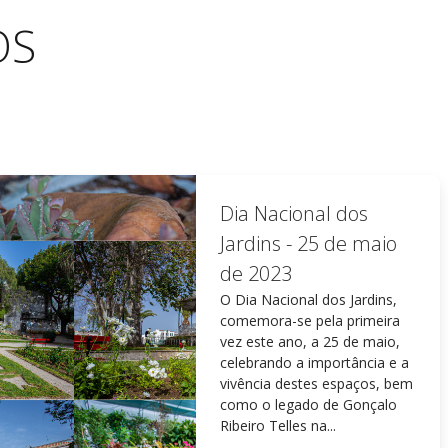
OS
Lançamento da
campanha Concelho
Limpo
A Taviraverde inicia o ano de
2023 com uma campanha de
sensibilização alusiva à
limpeza urbana e combate às
deposições ilícitas de
resíduos, intitulada “ Concelho
Limpo”.