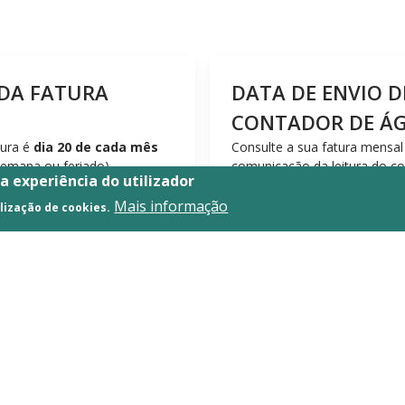
DA FATURA
DATA DE ENVIO D
CONTADOR DE Á
tura é
dia 20 de cada mês
Consulte a sua fatura mensal 
-semana ou feriado).
comunicação da leitura do c
 a experiência do utilizador
difere de área de leitura para 
mencionada, por favor,
Mais informação
lização de cookies.
o cliente.
A Taviraverde não efetua est
sempre a real, pelo que mens
os sempre atualizados.
deslocam a cada local de co
pode enviar-nos a leitura do 
Chamamos a atenção de que, 
corresponda à recomendada 
considerada a leitura efetua
a respeitar o período de con