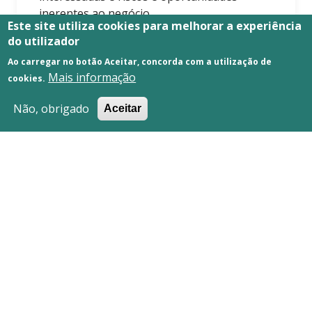
inerentes ao negócio.
Este site utiliza cookies para melhorar a experiência
Em 2018, a empresa foi certificada pelo
do utilizador
referencial ISO 9001:2015, o que se mantém
Ao carregar no botão Aceitar, concorda com a utilização de
até à presente data.
Mais informação
cookies.
Não, obrigado
Aceitar
...
POLÍTICA DA QUALIDADE
...
MANUAL DO SISTEMA DE GESTÃO