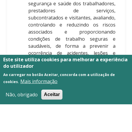
segurança e saúde dos trabalhadores,
prestadores de serviços,
subcontratados e visitantes, avaliando,
controlando e reduzindo os riscos
associados e proporcionando
condições de trabalho seguras e
saudáveis, de forma a prevenir a
ocorrência de acidentes, lesões e
Este site utiliza cookies para melhorar a experiência
afeções da saúde, relacionados com o
do utilizador
trabalho;
Sensibilizar e trabalhar,
Ao carregar no botão Aceitar, concorda com a utilização de
Mais informação
preferencialmente, com fornecedores
cookies.
que atribuam importância às boas
Não, obrigado
Aceitar
práticas de um sistema de gestão;
Divulgar e promover a compreensão
da Política do Sistema de Gestão a
todas as partes interessadas.