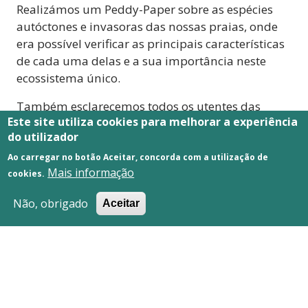
Realizámos um Peddy-Paper sobre as espécies
autóctones e invasoras das nossas praias, onde
era possível verificar as principais características
de cada uma delas e a sua importância neste
ecossistema único.
Também esclarecemos todos os utentes das
Este site utiliza cookies para melhorar a experiência
praias, que visitaram a nossa exposição
do utilizador
permanente, sobre a importância das espécies
autóctones e das dunas como ecossistema e os
Ao carregar no botão Aceitar, concorda com a utilização de
Mais informação
malefícios para esse ecossistema das espécies
cookies.
invasoras.
Não, obrigado
Aceitar
Relembrámos, sempre, que é muito importante
não deixar resíduos no chão/areal e manter a
praia limpa.
Para combater a deposição de beatas no chão,
entregámos ainda cinzeiros portáteis aos